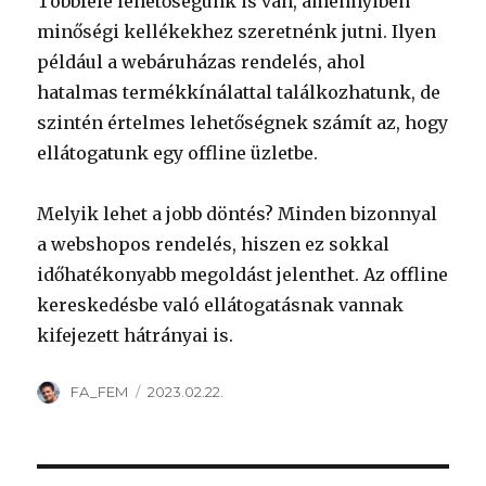
Többféle lehetőségünk is van, amennyiben
minőségi kellékekhez szeretnénk jutni. Ilyen
például a webáruházas rendelés, ahol
hatalmas termékkínálattal találkozhatunk, de
szintén értelmes lehetőségnek számít az, hogy
ellátogatunk egy offline üzletbe.
Melyik lehet a jobb döntés? Minden bizonnyal
a webshopos rendelés, hiszen ez sokkal
időhatékonyabb megoldást jelenthet. Az offline
kereskedésbe való ellátogatásnak vannak
kifejezett hátrányai is.
Szerző
Közzétéve
FA_FEM
2023.02.22.