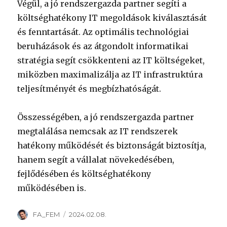
Végül, a jó rendszergazda partner segíti a
költséghatékony IT megoldások kiválasztását
és fenntartását. Az optimális technológiai
beruházások és az átgondolt informatikai
stratégia segít csökkenteni az IT költségeket,
miközben maximalizálja az IT infrastruktúra
teljesítményét és megbízhatóságát.
Összességében, a jó rendszergazda partner
megtalálása nemcsak az IT rendszerek
hatékony működését és biztonságát biztosítja,
hanem segít a vállalat növekedésében,
fejlődésében és költséghatékony
működésében is.
Szerző
Közzétéve
FA_FEM
2024.02.08.