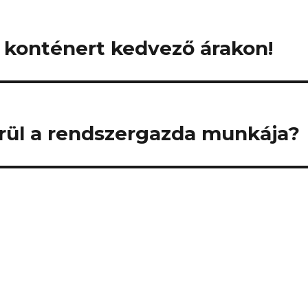
is konténert kedvező árakon!
rül a rendszergazda munkája?