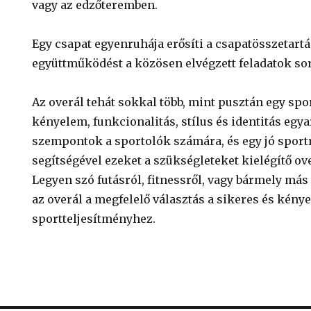
vagy az edzőteremben.
Egy csapat egyenruhája erősíti a csapatösszetartás
együttműködést a közösen elvégzett feladatok so
Az overál tehát sokkal több, mint pusztán egy spo
kényelem, funkcionalitás, stílus és identitás egy
szempontok a sportolók számára, és egy jó sport
segítségével ezeket a szükségleteket kielégítő ov
Legyen szó futásról, fitnessről, vagy bármely má
az overál a megfelelő választás a sikeres és kény
sportteljesítményhez.