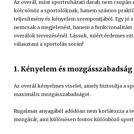
Az overál, mint sportruházati darab, nem csupán 
kölcsönöz a sportolóknak, hanem számos praktiku
teljesítmény és kényelem szempontjából. Egy jó s
nemcsak a megjelenést, hanem a funkcionalitást i
overálok tervezésénél. Lássuk, miért érdemes ezt
választani a sportolás során!
1. Kényelem és mozgásszabadság
Az overál kényelmes viselet, amely biztosítja a s
maximális mozgásszabadságot.
Rugalmas anyagából adódóan nem korlátozza a te
mozgását, ami különösen fontos különböző sport