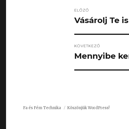
Bejegyzés
ELŐZŐ
navigáció
Vásárolj Te 
Korábbi
bejegyzés:
KÖVETKEZŐ
Mennyibe ke
Következő
bejegyzés:
Fa és Fém Technika
Köszönjük WordPress!