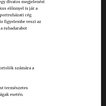
egy divatos megjelenést
s előnnyel is jár a
portruházati cég
s figyelembe veszi az
 a ruhadarabot
portolók számára a
st természetes
ágak esetén.