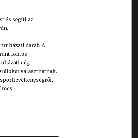
t és segíti az
rán.
rtruházati darab. A
aránt fontos
ruházati cég
erálokat választhatnak.
s sporttevékenységről,
elmes