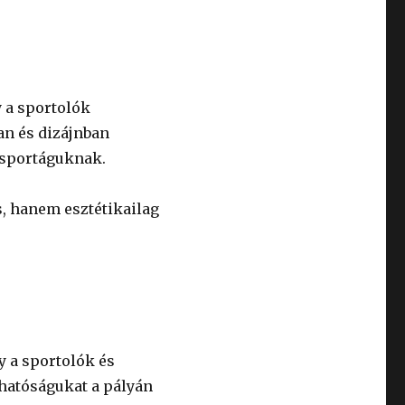
y a sportolók
an és dizájnban
 sportáguknak.
s, hanem esztétikailag
y a sportolók és
hatóságukat a pályán