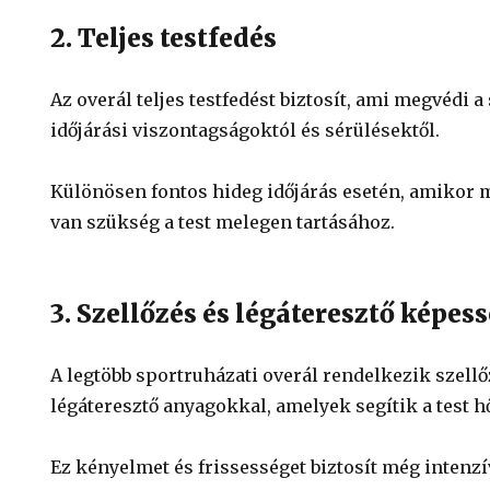
2. Teljes testfedés
Az overál teljes testfedést biztosít, ami megvédi a
időjárási viszontagságoktól és sérülésektől.
Különösen fontos hideg időjárás esetén, amikor 
van szükség a test melegen tartásához.
3. Szellőzés és légáteresztő képes
A legtöbb sportruházati overál rendelkezik szell
légáteresztő anyagokkal, amelyek segítik a test h
Ez kényelmet és frissességet biztosít még intenzí