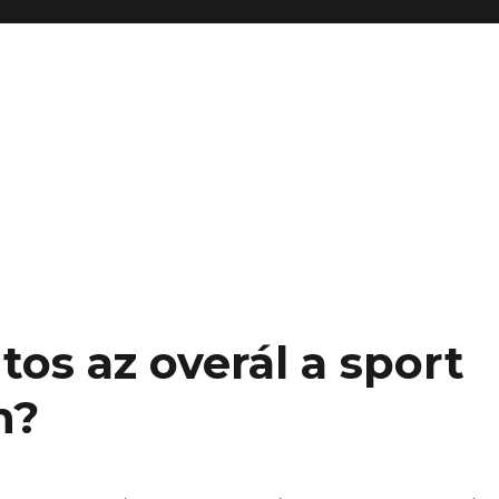
tos az overál a sport
n?