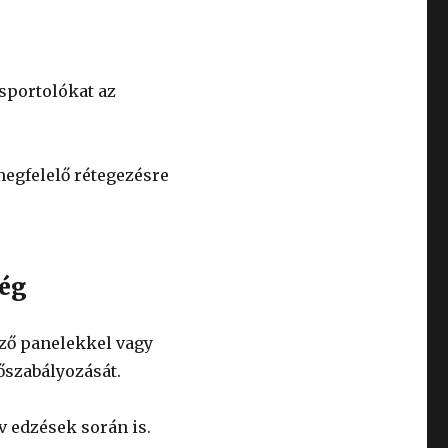
 sportolókat az
megfelelő rétegezésre
ség
őző panelekkel vagy
őszabályozását.
v edzések során is.