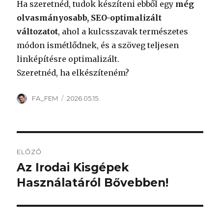
Ha szeretnéd, tudok készíteni ebből egy
még
olvasmányosabb, SEO-optimalizált
változatot
, ahol a kulcsszavak természetes
módon ismétlődnek, és a szöveg teljesen
linképítésre optimalizált.
Szeretnéd, ha elkészíteném?
Szerző
Közzétéve
FA_FEM
2026.05.15.
Bejegyzés
ELŐZŐ
navigáció
Az Irodai Kisgépek
Korábbi
bejegyzés:
Használatáról Bővebben!