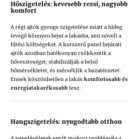
Hőszigetelés: kevesebb rezsi, nagyobb
komfort
A régi ajtók gyenge szigetelése miatt a hideg
levegő könnyen bejut a lakásba, ami növeli a
fűtési költségeket. A korszerű panel bejárati
ajtók azonban hatékonyan csökkentik a
hőveszteséget, stabilizálják a belső
hőmérsékletet, és mérséklik a huzatérzetet.
Ennek köszönhetően a lakás
komfortosabb és
energiatakarékosabb
lesz.
Hangszigetelés: nyugodtabb otthon
A panelépületek egyik gyakori problémája a