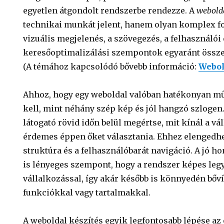
egyetlen átgondolt rendszerbe rendezze. A
webolda
technikai munkát jelent, hanem olyan komplex f
vizuális megjelenés, a szövegezés, a felhasználói
keresőoptimalizálási szempontok egyaránt össz
(A témához kapcsolódó bővebb információ:
Webol
Ahhoz, hogy egy weboldal valóban hatékonyan mű
kell, mint néhány szép kép és jól hangzó szlogen.
látogató rövid időn belül megértse, mit kínál a vá
érdemes éppen őket választania. Ehhez elengedhe
struktúra és a felhasználóbarát navigáció. A jó h
is lényeges szempont, hogy a rendszer képes legy
vállalkozással, így akár később is könnyedén bőví
funkciókkal vagy tartalmakkal.
A weboldal készítés egyik legfontosabb lépése az 