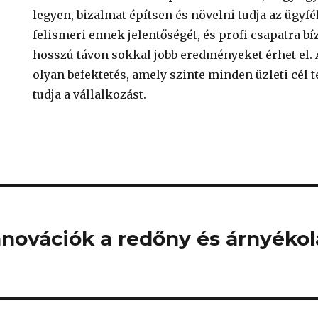
legyen, bizalmat építsen és növelni tudja az ügyfé
felismeri ennek jelentőségét, és profi csapatra bí
hosszú távon sokkal jobb eredményeket érhet el. A
olyan befektetés, amely szinte minden üzleti cél 
tudja a vállalkozást.
nnovációk a redőny és árnyékol