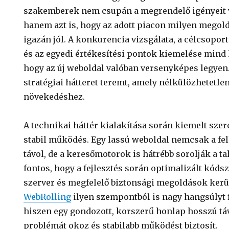
szakemberek nem csupán a megrendelő igényeit 
hanem azt is, hogy az adott piacon milyen meg
igazán jól. A konkurencia vizsgálata, a célcsopo
és az egyedi értékesítési pontok kiemelése mind
hogy az új weboldal valóban versenyképes legyen
stratégiai hátteret teremt, amely nélkülözhetetle
növekedéshez.
A technikai háttér kialakítása során kiemelt szer
stabil működés. Egy lassú weboldal nemcsak a fel
távol, de a keresőmotorok is hátrébb sorolják a tal
fontos, hogy a fejlesztés során optimalizált kód
szerver és megfelelő biztonsági megoldások kerü
WebRolling
ilyen szempontból is nagy hangsúlyt 
hiszen egy gondozott, korszerű honlap hosszú t
problémát okoz és stabilabb működést biztosít.