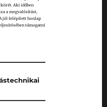
lkörét. Aki időben
zza a megvalósítást,
 jól felépített honlap
teljesítésében támogatni
ástechnikai