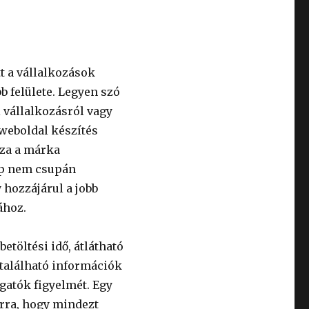
t a vállalkozások
 felülete. Legyen szó
 vállalkozásról vagy
 weboldal készítés
zza a márka
lap nem csupán
 hozzájárul a jobb
ához.
töltési idő, átlátható
található információk
ogatók figyelmét. Egy
arra, hogy mindezt