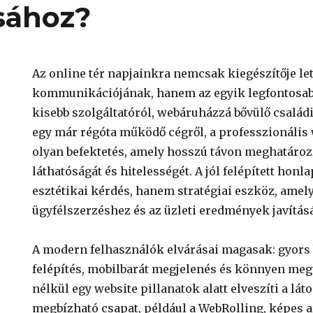
ásához?
Az online tér napjainkra nemcsak kiegészítője let
kommunikációjának, hanem az egyik legfontosabb
kisebb szolgáltatóról, webáruházzá bővülő családi
egy már régóta működő cégről, a professzionális
olyan befektetés, amely hosszú távon meghatáro
láthatóságát és hitelességét. A jól felépített hon
esztétikai kérdés, hanem stratégiai eszköz, amely
ügyfélszerzéshez és az üzleti eredmények javítás
A modern felhasználók elvárásai magasak: gyors be
felépítés, mobilbarát megjelenés és könnyen meg
nélkül egy website pillanatok alatt elveszíti a lát
megbízható csapat, például a WebRolling, képes 