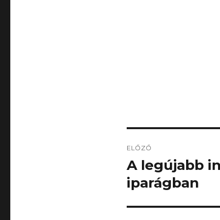
Bejegyzés
ELŐZŐ
navigáció
A legújabb i
Korábbi
bejegyzés:
iparágban