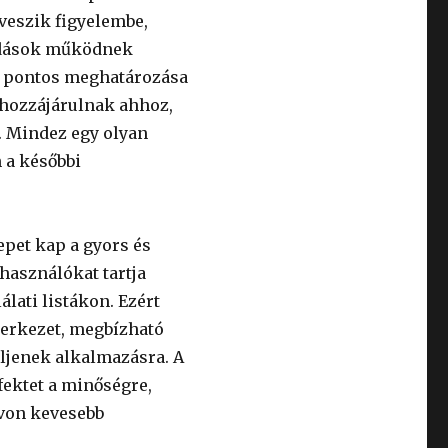
veszik figyelembe,
oldások működnek
rt pontos meghatározása
 hozzájárulnak ahhoz,
. Mindez egy olyan
n a későbbi
epet kap a gyors és
használókat tartja
álati listákon. Ezért
szerkezet, megbízható
ljenek alkalmazásra. A
fektet a minőségre,
ávon kevesebb