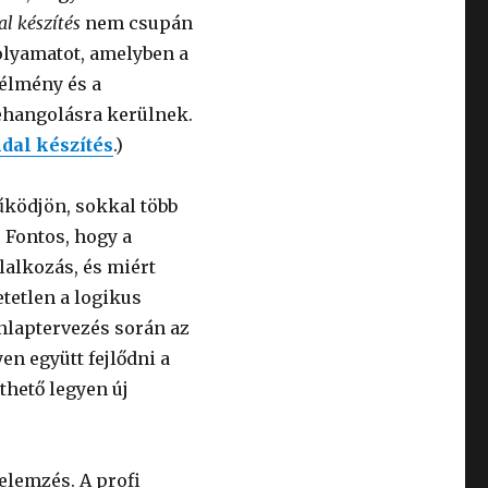
l készítés
nem csupán
olyamatot, amelyben a
 élmény és a
ehangolásra kerülnek.
dal készítés
.)
ködjön, sokkal több
 Fontos, hogy a
llalkozás, és miért
tetlen a logikus
onlaptervezés során az
en együtt fejlődni a
thető legyen új
elemzés. A profi