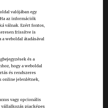
ldal valójában egy
Ha az információk
á válnak. Ezért fontos,
resen frissítve is
a a weboldal átadásával
logbejegyzések és a
hhoz, hogy a weboldal
artás és rendszeres
s online jelenlétnek,
uxus vagy opcionális
y vállalkozás piacképes