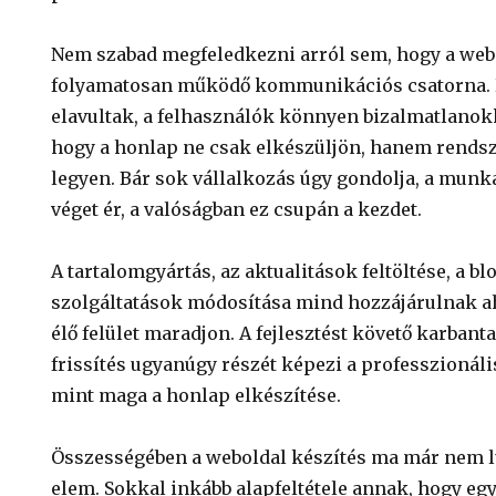
Nem szabad megfeledkezni arról sem, hogy a webo
folyamatosan működő kommunikációs csatorna. 
elavultak, a felhasználók könnyen bizalmatlanokk
hogy a honlap ne csak elkészüljön, hanem rendsze
legyen. Bár sok vállalkozás úgy gondolja, a munk
véget ér, a valóságban ez csupán a kezdet.
A tartalomgyártás, az aktualitások feltöltése, a b
szolgáltatások módosítása mind hozzájárulnak a
élő felület maradjon. A fejlesztést követő karbant
frissítés ugyanúgy részét képezi a professzionáli
mint maga a honlap elkészítése.
Összességében a weboldal készítés ma már nem l
elem. Sokkal inkább alapfeltétele annak, hogy eg