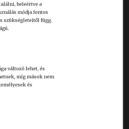
lálni, beleértve a
asználás módja fontos
s szükségleteitől függ.
ágú.
a változó lehet, és
ehetnek, míg mások nem
személyesek és