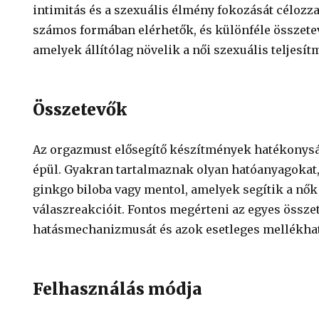
intimitás és a szexuális élmény fokozását célozz
számos formában elérhetők, és különféle összete
amelyek állítólag növelik a női szexuális teljesít
Összetevők
Az orgazmust elősegítő készítmények hatékonysá
épül. Gyakran tartalmaznak olyan hatóanyagokat,
ginkgo biloba vagy mentol, amelyek segítik a nők
válaszreakcióit. Fontos megérteni az egyes össze
hatásmechanizmusát és azok esetleges mellékhat
Felhasználás módja