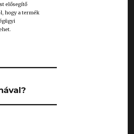
t elősegítő
l, hogy a termék
ségügyi
ehet.
mával?