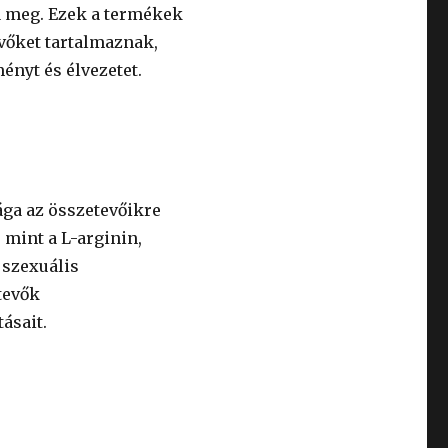
a meg. Ezek a termékek
vőket tartalmaznak,
ményt és élvezetet.
ga az összetevőikre
 mint a L-arginin,
 szexuális
tevők
ásait.