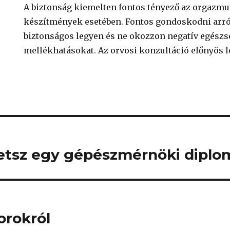
A biztonság kiemelten fontos tényező az orgazmus
készítmények esetében. Fontos gondoskodni arró
biztonságos legyen és ne okozzon negatív egész
mellékhatásokat. Az orvosi konzultáció előnyös l
etsz egy gépészmérnöki diplo
orokról