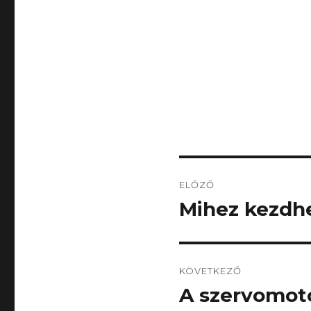
Bejegyzés
ELŐZŐ
navigáció
Mihez kezdh
Korábbi
bejegyzés:
KÖVETKEZŐ
A szervomot
Következő