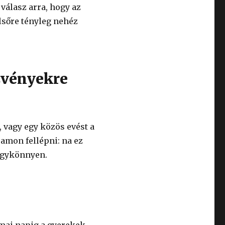
 válasz arra, hogy az
elsőre tényleg nehéz
zvényekre
 vagy egy közös evést a
ramon fellépni: na ez
 egykönnyen.
 mai napig a gyerekek