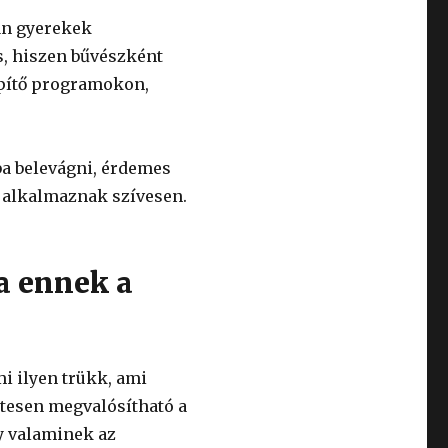
án gyerekek
s, hiszen bűvészként
építő programokon,
ba belevágni, érdemes
e alkalmaznak szívesen.
a ennek a
i ilyen trükk, ami
etesen megvalósítható a
gy valaminek az