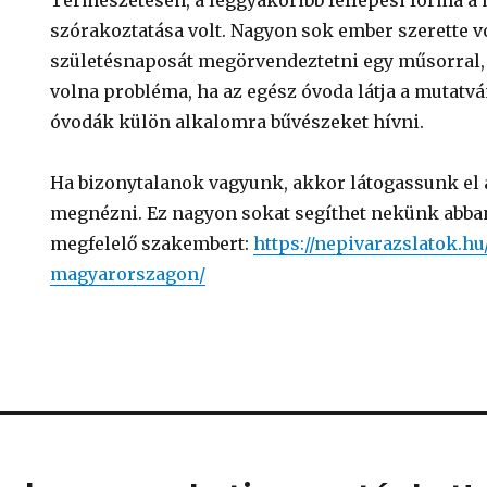
szórakoztatása volt. Nagyon sok ember szerette v
születésnaposát megörvendeztetni egy műsorral, 
volna probléma, ha az egész óvoda látja a mutatvá
óvodák külön alkalomra bűvészeket hívni.
Ha bizonytalanok vagyunk, akkor látogassunk el a
megnézni. Ez nagyon sokat segíthet nekünk abban
megfelelő szakembert:
https://nepivarazslatok.h
magyarorszagon/