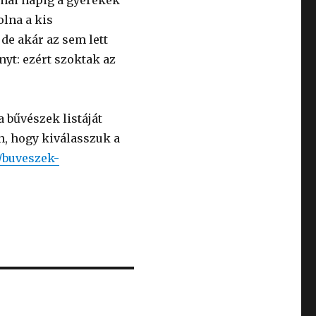
olna a kis
de akár az sem lett
nyt: ezért szoktak az
 bűvészek listáját
, hogy kiválasszuk a
u/buveszek-