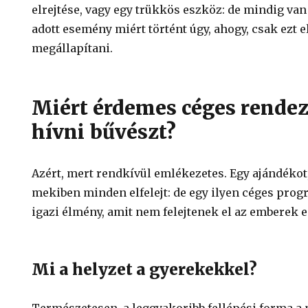
elrejtése, vagy egy trükkös eszköz: de mindig van
adott esemény miért történt úgy, ahogy, csak ezt 
megállapítani.
Miért érdemes céges rende
hívni bűvészt?
Azért, mert rendkívül emlékezetes. Egy ajándékot,
mekiben minden elfelejt: de egy ilyen céges prog
igazi élmény, amit nem felejtenek el az emberek
Mi a helyzet a gyerekekkel?
Természetesen, a leggyakoribb fellépési forma a