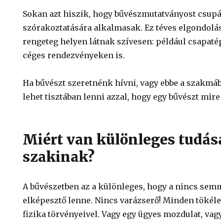
Sokan azt hiszik, hogy bűvészmutatványost csup
szórakoztatására alkalmasak. Ez téves elgondolá
rengeteg helyen látnak szívesen: például csapat
céges rendezvényeken is.
Ha bűvészt szeretnénk hívni, vagy ebbe a szakmá
lehet tisztában lenni azzal, hogy egy bűvészt mir
Miért van különleges tudás
szakinak?
A bűvészetben az a különleges, hogy a nincs semm
elképesztő lenne. Nincs varázserő! Minden tökél
fizika törvényeivel. Vagy egy ügyes mozdulat, va