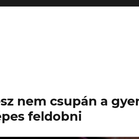
sz nem csupán a gye
épes feldobni