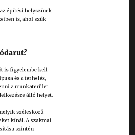
az építési helyszínek
etben is, ahol szűk
ódarut?
t is figyelembe kell
pusa és a terhelés,
venni a munkaterület
delkezésre álló helyet.
amelyik széleskörű
leket kínál. A szakmai
sítása szintén