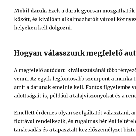
Mobil daruk.
Ezek a daruk gyorsan mozgathatók 
között, és kiválóan alkalmazhatók városi környez
helyeken kell dolgozni.
Hogyan válasszunk megfelelő aut
A megfelelő autódaru kiválasztásánál több tényező
venni. Az egyik legfontosabb szempont a munka tí
amit a darunak emelnie kell. Fontos figyelembe 
adottságait is, például a talajviszonyokat és a ren
Emellett érdemes olyan szolgáltatót választani, 
flottával rendelkezik, és rugalmas bérlési feltéte
tanácsadás és a tapasztalt kezelőszemélyzet bizto