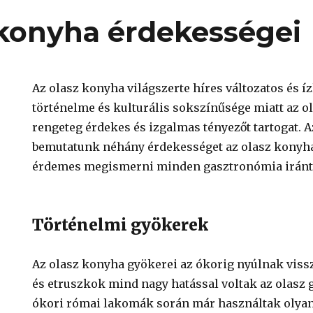
 konyha érdekességei
Az olasz konyha világszerte híres változatos és íz
történelme és kulturális sokszínűsége miatt az 
rengeteg érdekes és izgalmas tényezőt tartogat. 
bemutatunk néhány érdekességet az olasz konyha
érdemes megismerni minden gasztronómia iránt
Történelmi gyökerek
Az olasz konyha gyökerei az ókorig nyúlnak viss
és etruszkok mind nagy hatással voltak az olasz
ókori római lakomák során már használtak olyan