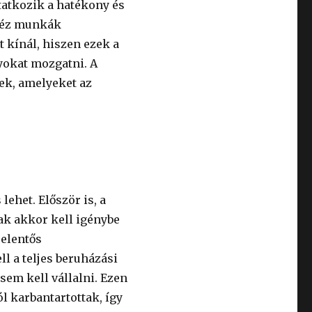
tatkozik a hatékony és
héz munkák
 kínál, hiszen ezek a
yokat mozgatni. A
ek, amelyeket az
ehet. Először is, a
sak akkor kell igénybe
jelentős
l a teljes beruházási
 sem kell vállalni. Ezen
l karbantartottak, így