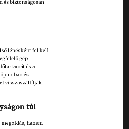
n és biztonságosan
lső lépésként fel kell
megfelelő gép
dőtartamát és a
időpontban és
l visszaszállítják.
nyságon túl
y megoldás, hanem