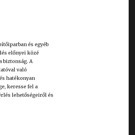
pítőiparban és egyéb
lés előnyei közé
a biztonság. A
tatóval való
 és hatékonyan
e, keresse fel a
érlés lehetőségeiről és