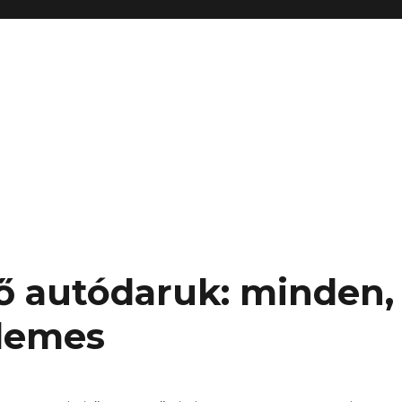
ő autódaruk: minden,
demes