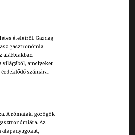
letes ételeiről. Gazdag
olasz gasztronómia
Az alábbiakban
 világából, amelyeket
 érdeklődő számára.
za. A rómaiak, görögök
 gasztronómiára. Az
 alapanyagokat,