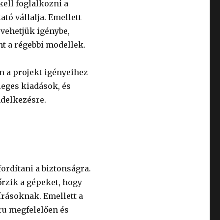
kell foglalkozni a
ató vállalja. Emellett
 vehetjük igénybe,
t a régebbi modellek.
n a projekt igényeihez
leges kiadások, és
ndelkezésre.
ordítani a biztonságra.
őrzik a gépeket, hogy
írásoknak. Emellett a
aru megfelelően és