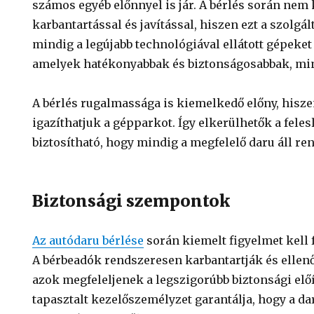
számos egyéb előnnyel is jár. A bérlés során nem 
karbantartással és javítással, hiszen ezt a szolgált
mindig a legújabb technológiával ellátott gépeket
amelyek hatékonyabbak és biztonságosabbak, min
A bérlés rugalmassága is kiemelkedő előny, hisze
igazíthatjuk a gépparkot. Így elkerülhetők a feles
biztosítható, hogy mindig a megfelelő daru áll re
Biztonsági szempontok
Az autódaru bérlése
során kiemelt figyelmet kell f
A bérbeadók rendszeresen karbantartják és ellen
azok megfeleljenek a legszigorúbb biztonsági elő
tapasztalt kezelőszemélyzet garantálja, hogy a d