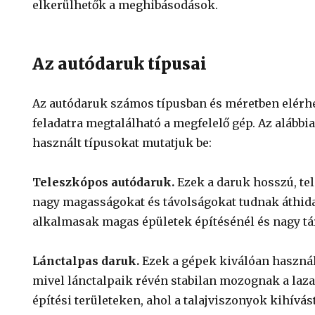
elkerülhetők a meghibásodások.
Az autódaruk típusai
Az autódaruk számos típusban és méretben elérh
feladatra megtalálható a megfelelő gép. Az alább
használt típusokat mutatjuk be:
Teleszkópos autódaruk.
Ezek a daruk hosszú, te
nagy magasságokat és távolságokat tudnak áthida
alkalmasak magas épületek építésénél és nagy t
Lánctalpas daruk.
Ezek a gépek kiválóan haszná
mivel lánctalpaik révén stabilan mozognak a laza 
építési területeken, ahol a talajviszonyok kihívás