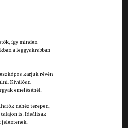
etők, így minden
iakban a leggyakrabban
leszkópos karjuk révén
lni. Kiválóan
árgyak emelésénél.
lhatók nehéz terepen,
talajon is. Ideálisak
t jelentenek.