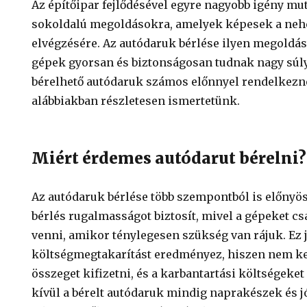
Az építőipar fejlődésével egyre nagyobb igény mu
sokoldalú megoldásokra, amelyek képesek a ne
elvégzésére. Az autódaruk bérlése ilyen megoldást
gépek gyorsan és biztonságosan tudnak nagy súl
bérelhető autódaruk számos előnnyel rendelkezn
alábbiakban részletesen ismertetünk.
Miért érdemes autódarut bérelni?
Az autódaruk bérlése több szempontból is előnyös l
bérlés rugalmasságot biztosít, mivel a gépeket c
venni, amikor ténylegesen szükség van rájuk. Ez 
költségmegtakarítást eredményez, hiszen nem kel
összeget kifizetni, és a karbantartási költségeket
kívül a bérelt autódaruk mindig naprakészek és jó