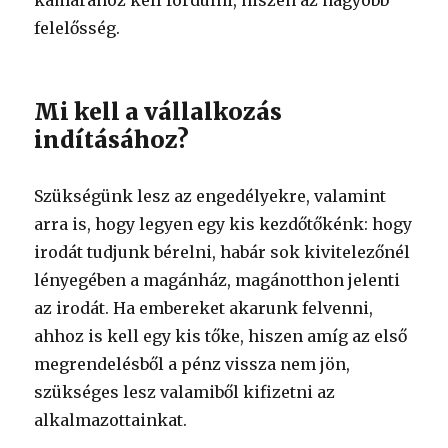
kamarához kell fordulni, hiszen az nagyobb
felelősség.
Mi kell a vállalkozás
indításához?
Szükségünk lesz az engedélyekre, valamint
arra is, hogy legyen egy kis kezdőtőkénk: hogy
irodát tudjunk bérelni, habár sok kivitelezőnél
lényegében a magánház, magánotthon jelenti
az irodát. Ha embereket akarunk felvenni,
ahhoz is kell egy kis tőke, hiszen amíg az első
megrendelésből a pénz vissza nem jön,
szükséges lesz valamiből kifizetni az
alkalmazottainkat.