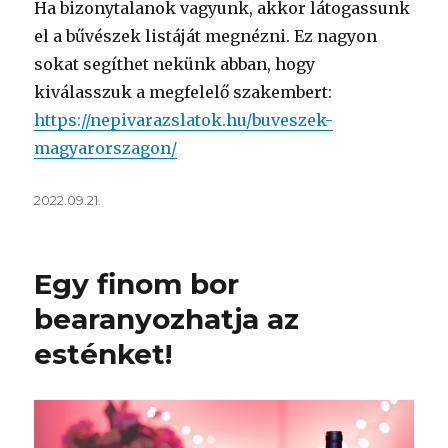
Ha bizonytalanok vagyunk, akkor látogassunk
el a bűvészek listáját megnézni. Ez nagyon
sokat segíthet nekünk abban, hogy
kiválasszuk a megfelelő szakembert:
https://nepivarazslatok.hu/buveszek-
magyarorszagon/
Közzétéve
2022.09.21.
Egy finom bor
bearanyozhatja az
esténket!