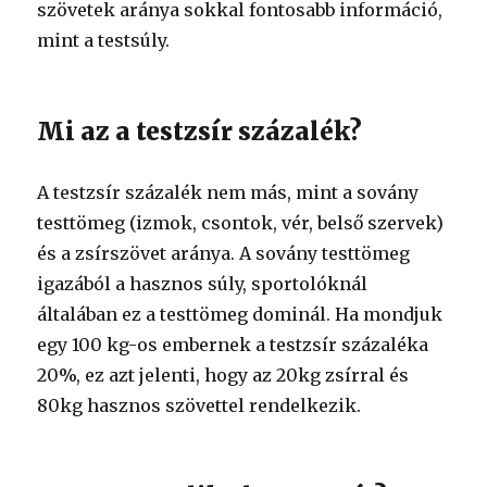
szövetek aránya sokkal fontosabb információ,
mint a testsúly.
Mi az a testzsír százalék?
A testzsír százalék nem más, mint a sovány
testtömeg (izmok, csontok, vér, belső szervek)
és a zsírszövet aránya. A sovány testtömeg
igazából a hasznos súly, sportolóknál
általában ez a testtömeg dominál. Ha mondjuk
egy 100 kg-os embernek a testzsír százaléka
20%, ez azt jelenti, hogy az 20kg zsírral és
80kg hasznos szövettel rendelkezik.