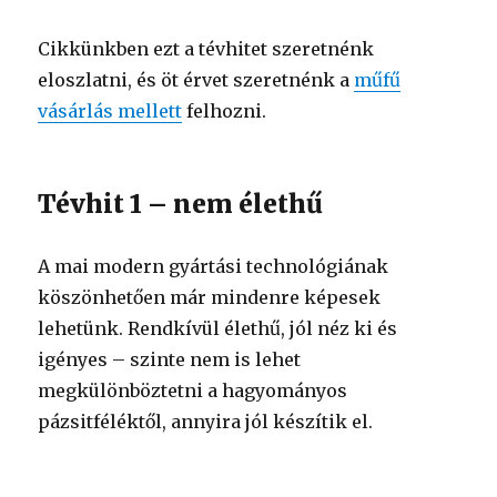
Cikkünkben ezt a tévhitet szeretnénk
eloszlatni, és öt érvet szeretnénk a
műfű
vásárlás mellett
felhozni.
Tévhit 1 – nem élethű
A mai modern gyártási technológiának
köszönhetően már mindenre képesek
lehetünk. Rendkívül élethű, jól néz ki és
igényes – szinte nem is lehet
megkülönböztetni a hagyományos
pázsitféléktől, annyira jól készítik el.