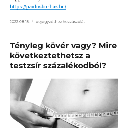
https://paulusborhaz.hu/
Közzétéve
Egy
2022.08.18.
bejegyzéshez hozzászólás
finom
bor
bearanyozhatja
Tényleg kövér vagy? Mire
az
esténket!
következtethetsz a
testzsír százalékodból?