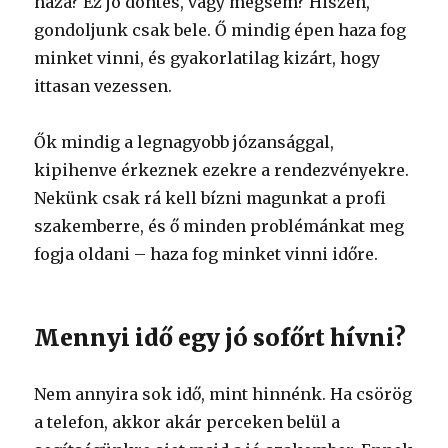
haza? Ez jó döntés, vagy mégsem? Hiszen,
gondoljunk csak bele. Ő mindig épen haza fog
minket vinni, és gyakorlatilag kizárt, hogy
ittasan vezessen.
Ők mindig a legnagyobb józansággal,
kipihenve érkeznek ezekre a rendezvényekre.
Nekünk csak rá kell bízni magunkat a profi
szakemberre, és ő minden problémánkat meg
fogja oldani – haza fog minket vinni időre.
Mennyi idő egy jó sofőrt hívni?
Nem annyira sok idő, mint hinnénk. Ha csörög
a telefon, akkor akár perceken belül a