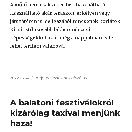
A műfű nem csak a kertben használható.
Használható akár teraszon, erkélyen vagy
játszótéren is, de igazából nincsenek korlátok.
Kicsit stílusosabb lakberendezési
képességekkel akár még a nappaliban is le
lehet teríteni valahová.
Közzétéve
Öt
2022.07.14.
bejegyzéshez hozzászólás
érv
a
műfüvek
A balatoni fesztiválokról
mellett
–
kizárólag taxival menjünk
a
haza!
tévhitek
leleplezésére