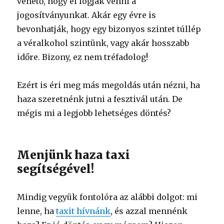
vehető, hogy el fogják venni a
jogosítványunkat. Akár egy évre is
bevonhatják, hogy egy bizonyos szintet túllép
a véralkohol szintünk, vagy akár hosszabb
időre. Bizony, ez nem tréfadolog!
Ezért is éri meg más megoldás után nézni, ha
haza szeretnénk jutni a fesztivál után. De
mégis mi a legjobb lehetséges döntés?
Menjünk haza taxi
segítségével!
Mindig vegyük fontolóra az alábbi dolgot: mi
lenne, ha
taxit hívnánk
, és azzal mennénk