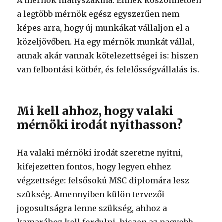
A mérnök hiányszakma. Ennek köszönhetően
a legtöbb mérnök egész egyszerűen nem
képes arra, hogy új munkákat vállaljon el a
közeljövőben. Ha egy mérnök munkát vállal,
annak akár vannak kötelezettségei is: hiszen
van felbontási kötbér, és felelősségvállalás is.
Mi kell ahhoz, hogy valaki
mérnöki irodát nyithasson?
Ha valaki mérnöki irodát szeretne nyitni,
kifejezetten fontos, hogy legyen ehhez
végzettsége: felsősokú MSC diplomára lesz
szükség. Amennyiben külön tervezői
jogosultságra lenne szükség, ahhoz a