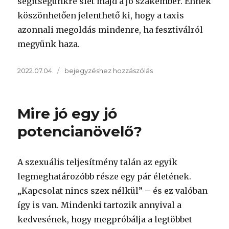
segítségünkre siet majd a jó szakember. Ennek
köszönhetően jelenthető ki, hogy a taxis
azonnali megoldás mindenre, ha fesztiválról
megyünk haza.
Közzétéve
A
2022.07.04.
bejegyzéshez hozzászólás
balatoni
fesztiválokról
kizárólag
Mire jó egy jó
taxival
menjünk
potencianövelő?
haza!
A szexuális teljesítmény talán az egyik
legmeghatározóbb része egy pár életének.
„Kapcsolat nincs szex nélkül” – és ez valóban
így is van. Mindenki tartozik annyival a
kedvesének, hogy megpróbálja a legtöbbet