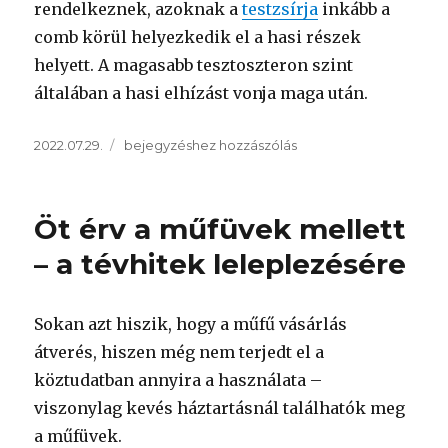
rendelkeznek, azoknak a
testzsírja
inkább a
comb körül helyezkedik el a hasi részek
helyett. A magasabb tesztoszteron szint
általában a hasi elhízást vonja maga után.
Közzétéve
Tényleg
2022.07.29.
bejegyzéshez hozzászólás
kövér
vagy?
Mire
Öt érv a műfüvek mellett
következtethetsz
a
– a tévhitek leleplezésére
testzsír
százalékodból?
Sokan azt hiszik, hogy a műfű vásárlás
átverés, hiszen még nem terjedt el a
köztudatban annyira a használata –
viszonylag kevés háztartásnál találhatók meg
a műfüvek.