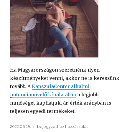
Ha Magyarországon szeretnénk ilyen
készítményeket venni, akkor ne is keressünk
tovább. A
KapszulaCenter alkalmi
potencianövelő kínálatában
a legjobb
minőséget kaphatjuk, ár-érték arányban is
teljesen egyedi termékeket.
Közzétéve
Mire
2022.06.29.
bejegyzéshez hozzászólás